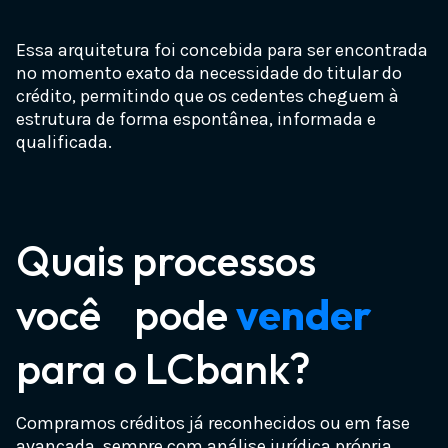
precatoriodoinss.com.br
precatoriofederal.com.br
Essa arquitetura foi concebida para ser encontrada
no momento exato da necessidade do titular do
consultarprecatoriopelocpf.com.br
crédito, permitindo que os cedentes cheguem à
consultarprecatorio.com.br
estrutura de forma espontânea, informada e
qualificada.
precatorioprevidenciario.com.br
precatoriosdoinss.com.br
precatorio2026.com.br
Quais processos
precatoriobrasil.com.br
Domínios de RPVs
↑
↓
precatorioatrasado.com.br
você pode
vender
precatoriocomum.com.br
para o LCbank?
rpv.com.br
precatorioalimentar.com.br
rpvs.com.br
anteciparprecatorio.com.br
Compramos créditos já reconhecidos ou em fase
rpvdoinss.com.br
compradeprecatorio.com.br
avançada, sempre com análise jurídica própria,