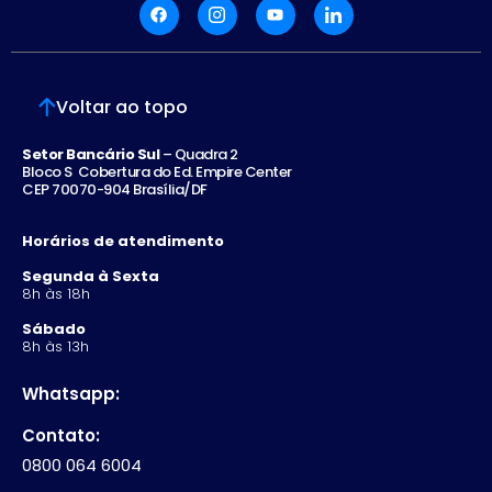
rpvsp.com.br
lcbprecatoriorpv.com.br
lcbrpv.com.br
Voltar ao topo
Setor Bancário Sul
– Quadra 2
Bloco S Cobertura do Ed. Empire Center
CEP 70070-904 Brasília/DF
Horários de atendimento
Segunda à Sexta
8h às 18h
Sábado
8h às 13h
Whatsapp:
Contato:
0800 064 6004