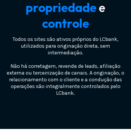
propriedade
e
pjetrf6.com.br
rpvtrf.com.br
precatorioerpv.com.br
precweb.com.br
rpvtrf1.com.br
controle
precatorioestadual.com.br
processodoinss.com.br
rpvtrf2.com.br
precatoriogdf.com.br
retroativodoinss.com.br
Todos os sites são ativos próprios do LCbank,
rpvtrf3.com.br
precatoriomg.com.br
utilizados para originação direta, sem
trf1consulta.com.br
rpvtrf4.com.br
precatoriotributario.com.br
intermediação.
trf2consulta.com.br
rpvtrf5.com.br
precatoriotrt.com.br
Não há corretagem, revenda de leads, afiliação
trf3consulta.com.br
rpvtrf6.com.br
precatoriovalor.com.br
externa ou terceirização de canais. A originação, o
relacionamento com o cliente e a condução das
trf4consulta.com.br
rpvtributario.com.br
rpvprecatorio.com.br
operações são integralmente controlados pelo
trf5consulta.com.br
rpvtrt.com.br
LCbank.
rpvprecatorios.com.br
trf6consulta.com.br
trf1rpv.com.br
compraevendadeprecatorio.com.br
valorreceber.com.br
trf2rpv.com.br
comproprecatoriofederal.com.br
trf3rpv.com.br
vendomeuprecatorio.com.br